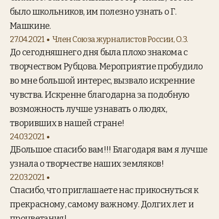
было школьников, им полезно узнать о Г.
Машкине.
27.04.2021
Член Союза журналистов России, О.З.
До сегодняшнего дня была плохо знакома с
творчеством Рубцова. Мероприятие пробудило
во мне большой интерес, вызвало искренние
чувства. Искренне благодарна за подобную
возможность лучше узнавать о людях,
творивших в нашей стране!
24.03.2021
ДБольшое спасибо вам!!! Благодаря вам я лучше
узнала о творчестве наших земляков!
22.03.2021
Спасибо, что приглашаете нас прикоснуться к
прекрасному, самому важному. Долгих лет и
процветания!