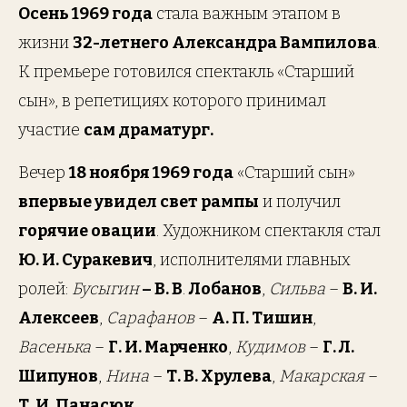
Осень 1969 года
стала важным этапом в
жизни
32-летнего Александра Вампилова
.
К премьере готовился спектакль «Старший
сын», в репетициях которого принимал
участие
сам драматург.
Вечер
18 ноября 1969 года
«Старший сын»
впервые увидел свет рампы
и получил
горячие овации
. Художником спектакля стал
Ю. И. Суракевич
, исполнителями главных
ролей:
Бусыгин
– В. В
.
Лобанов
,
Сильва
–
В. И.
Алексеев
,
Сарафанов
–
А. П. Тишин
,
Васенька
–
Г. И. Марченко
,
Кудимов
–
Г. Л.
Шипунов
,
Нина
–
Т. В. Хрулева
,
Макарская
–
Т. И. Панасюк
.