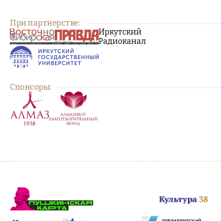
При партнерстве:
Иркутский
Радиоканал
Спонсоры: