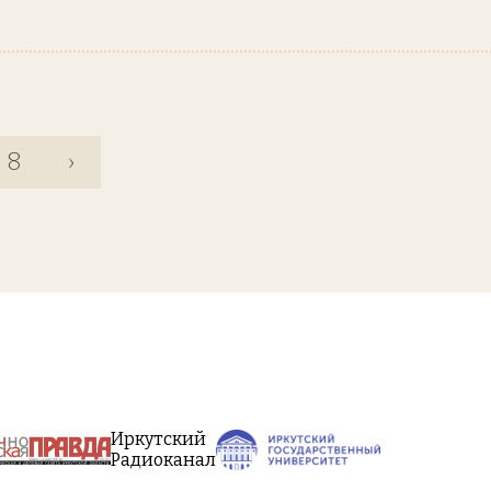
8
›
Иркутский
Радиоканал