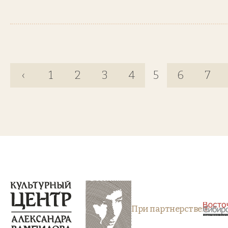
‹
1
2
3
4
5
6
7
При партнерстве: