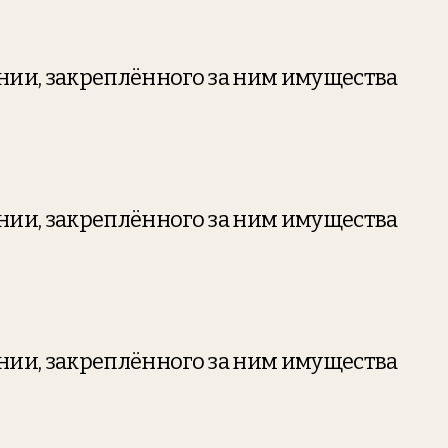
ании, закреплённого за ним имущества
ании, закреплённого за ним имущества
ании, закреплённого за ним имущества