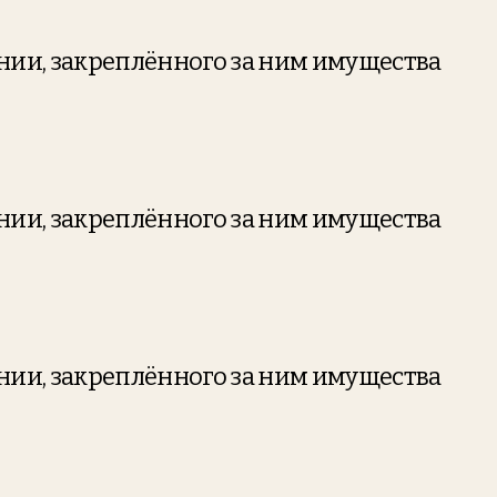
ании, закреплённого за ним имущества
ании, закреплённого за ним имущества
ании, закреплённого за ним имущества